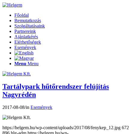
Főoldal
Bemutatkozás
Szolgáltatásaink
Partnereink
Ajánlatkérés
Elérhetőségek
Események
Menu
Menu
Tartálypark hűtőrendszer felújítás
Nagyrédén
2017-08-08
/
in
Események
https://helgem.hu/wp-content/uploads/2017/08/fenykep_12.jpg
672
896
hlg-adm
https://helgem.hu/wp-