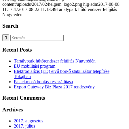
content/uploads/2017/02/helgem_logo2.png
hlg-adm
2017-08-08
11:17:47
2017-08-22 11:18:49
Tartálypark hűtőrendszer felújítás
Nagyrédén
Search
Recent Posts
Tartálypark hűtőrendszer felújítás Nagyrédén
EU mobilitási program
Elektrodialízis (ED) elvű borkő stabilizátor telepítése
Tokajban
Palackmosó bontása és szállítása
Export Gateway Biz Plaza 2017 rendezvény
Recent Comments
Archives
2017. augusztus
2017. július