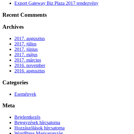
Export Gateway Biz Plaza 2017 rendezvény
Recent Comments
Archives
2017. augusztus
2017. július
2017. június
2017. május
2017. március
2016. november
2016. augusztus
Categories
Események
Meta
Bejelentkezés
Bejegyzések hírcsatorna
Hozzászólások hírcsatorna
WordPress Magyarország