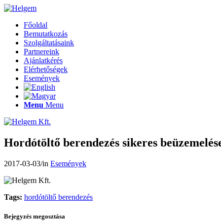
Főoldal
Bemutatkozás
Szolgáltatásaink
Partnereink
Ajánlatkérés
Elérhetőségek
Események
Menu
Menu
Hordótöltő berendezés sikeres beüzemelés
2017-03-03
/
in
Események
Tags:
hordótöltő berendezés
Bejegyzés megosztása