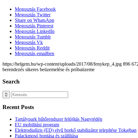
Megosztás Facebook
Megosztás Twitter
Share on WhatsApp
Megosztás Pinterest
Megosztás LinkedIn
Megosztás Tumblr
Megosztás Vk
Megosztás Reddit
Megosztás emailben
https://helgem.hu/wp-content/uploads/2017/08/fenykep_4.jpg
896
67
berendezés sikeres beüzemelése és próbaüzeme
Search
Recent Posts
Tartálypark hűtőrendszer felújítás Nagyrédén
EU mobilitási program
Elektrodialízis (ED) elvű borkő stabilizátor telepítése Tokajban
Palackmosó bontása és szállítása