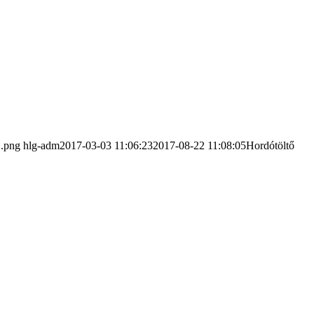
2.png
hlg-adm
2017-03-03 11:06:23
2017-08-22 11:08:05
Hordótöltő