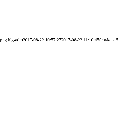
.png
hlg-adm
2017-08-22 10:57:27
2017-08-22 11:10:45
fenykep_5