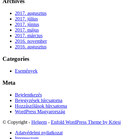
Archives
2017. augusztus
2017. július
2017. június
2017. május
2017. március
2016. november
2016. augusztus
Categories
Események
Meta
Bejelentkezés
Bejegyzések hírcsatorna
Hozzászólások hírcsatorna
WordPress Magyarország
© Copyright -
Helgem
-
Enfold WordPress Theme by Kriesi
Adatvédelmi nyilatkozat
Impresszum