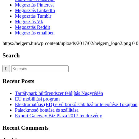
Megosztás Pinterest
Megosztás LinkedIn
Megosztás Tumblr
Megosztás Vk
Megosztás Reddit
Megosztás emailben
https://helgem.hu/wp-content/uploads/2017/02/helgem_logo2.png
0
0
Search
Recent Posts
Tartálypark hűtőrendszer felújítás Nagyrédén
EU mobilitási program
Elektrodialízis (ED) elvű borkő stabilizátor telepítése Tokajban
Palackmosó bontása és szállítása
Export Gateway Biz Plaza 2017 rendezvény
Recent Comments