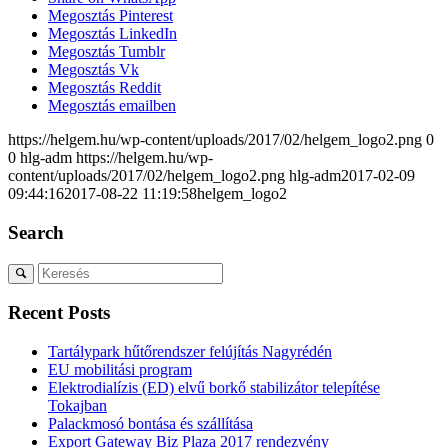
Megosztás Pinterest
Megosztás LinkedIn
Megosztás Tumblr
Megosztás Vk
Megosztás Reddit
Megosztás emailben
https://helgem.hu/wp-content/uploads/2017/02/helgem_logo2.png
0
0
hlg-adm
https://helgem.hu/wp-
content/uploads/2017/02/helgem_logo2.png
hlg-adm
2017-02-09
09:44:16
2017-08-22 11:19:58
helgem_logo2
Search
Recent Posts
Tartálypark hűtőrendszer felújítás Nagyrédén
EU mobilitási program
Elektrodialízis (ED) elvű borkő stabilizátor telepítése
Tokajban
Palackmosó bontása és szállítása
Export Gateway Biz Plaza 2017 rendezvény