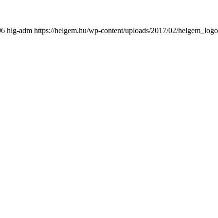
96
hlg-adm
https://helgem.hu/wp-content/uploads/2017/02/helgem_log