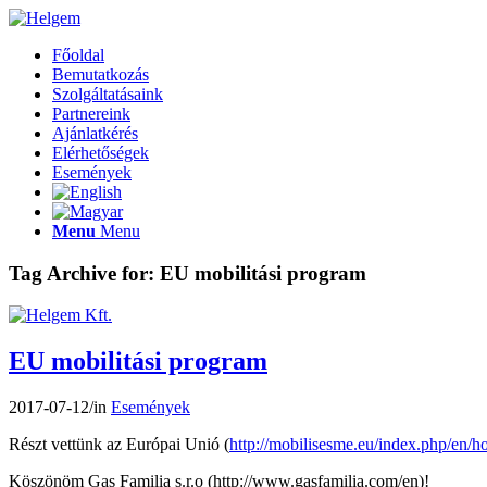
Főoldal
Bemutatkozás
Szolgáltatásaink
Partnereink
Ajánlatkérés
Elérhetőségek
Események
Menu
Menu
Tag Archive for:
EU mobilitási program
EU mobilitási program
2017-07-12
/
in
Események
Részt vettünk az Európai Unió (
http://mobilisesme.eu/index.php/en/h
Köszönöm Gas Familia s.r.o (
http://www.gasfamilia.com/en
)!