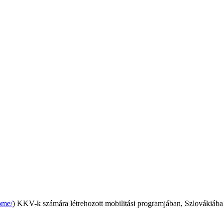
ome/
) KKV-k számára létrehozott mobilitási programjában, Szlovákiába