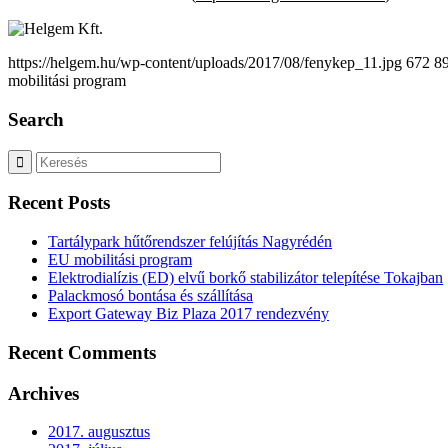
https://helgem.hu/wp-content/uploads/2017/08/fenykep_11.jpg
672
8
mobilitási program
Search
Recent Posts
Tartálypark hűtőrendszer felújítás Nagyrédén
EU mobilitási program
Elektrodialízis (ED) elvű borkő stabilizátor telepítése Tokajban
Palackmosó bontása és szállítása
Export Gateway Biz Plaza 2017 rendezvény
Recent Comments
Archives
2017. augusztus