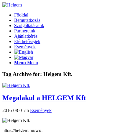
Főoldal
Bemutatkozás
Szolgáltatásaink
Partnereink
Ajánlatkérés
Elérhetőségek
Események
Menu
Menu
Tag Archive for:
Helgem Kft.
Megalakul a HELGEM Kft
2016-08-01
/
in
Események
https://helgem.hu/wp-