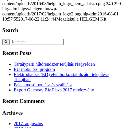
content/uploads/2016/08/helgem_logo_nem_atlatszo.png
240
299
hlg-adm
https://helgem.hu/wp-
content/uploads/2017/02/helgem_logo2.png
hlg-adm
2016-08-01
10:57:55
2017-08-22 11:24:44
Megalakul a HELGEM Kft
Search
Recent Posts
Tartálypark hűtőrendszer felújítás Nagyrédén
EU mobilitási program
Elektrodialízis (ED) elvű borkő stabilizátor telepítése
Tokajban
Palackmosó bontása és szállítása
Export Gateway Biz Plaza 2017 rendezvény
Recent Comments
Archives
2017. augusztus