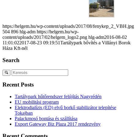
https://helgem.hu/wp-content/uploads/2017/08/fenykep_2_VBH.jpg
504
896
hlg-adm
https://helgem.hu/wp-
content/uploads/2017/02/helgem_logo2.png
hlg-adm
2016-08-02
11:01:02
2017-08-23 09:19:51
Tartálypark bővítés a Villányi Borok
Háza Kft-nél
Search
Recent Posts
Tartálypark hűtőrendszer felújítás Nagyrédén
EU mobilitási program
Elektrodialízis (ED) elvű borkő stabilizátor telepítése
Tokajban
Palackmosó bontása és szállítása
Export Gateway Biz Plaza 2017 rendezvény
Recent Comments