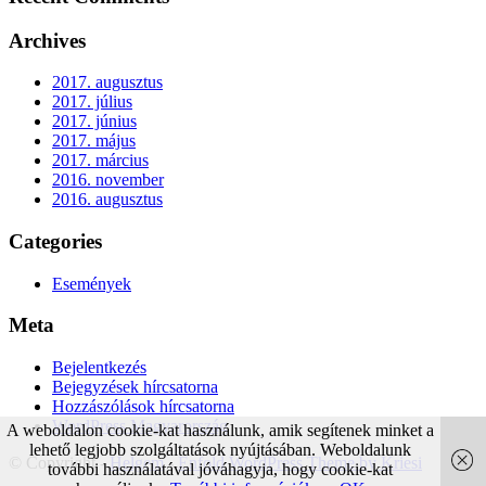
Archives
2017. augusztus
2017. július
2017. június
2017. május
2017. március
2016. november
2016. augusztus
Categories
Események
Meta
Bejelentkezés
Bejegyzések hírcsatorna
Hozzászólások hírcsatorna
WordPress Magyarország
A weboldalon cookie-kat használunk, amik segítenek minket a
lehető legjobb szolgáltatások nyújtásában. Weboldalunk
© Copyright -
Helgem
-
Enfold WordPress Theme by Kriesi
további használatával jóváhagyja, hogy cookie-kat